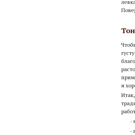
левк
Пове
Тон
Чтоб
густ
благ
раст
прим
и хор
Итак
трад
работ
-
-