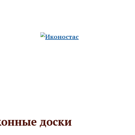
ию храмов
ад. Церковные традиции из сердца русско
Отзывы
Полезные статьи
Доставка и оплата
онные доски