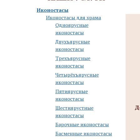
Иконостасы
Иконостасы для храма
Одноярусные
иконостасы
Двухъярусные
иконостасы
Трехъярусные
иконостасы
Четырёхъярусные
иконостасы
Пятиярусные
иконостасы
Д
Шестиярустные
иконостасы
Барочные иконостасы
Басменные иконостасы