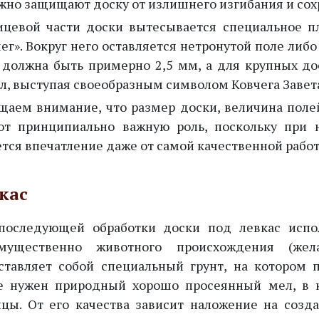
жно защищают доску от излишнего изгибания и сох
ицевой части доски вытесывается специальное п
ег». Вокруг него оставляется нетронутой поле либ
 должна быть примерно 2,5 мм, а для крупных до
л, выступая своеобразным символом Ковчега Завет
щаем внимание, что размер доски, величина поле
ют принципиально важную роль, поскольку при
ется впечатление даже от самой качественной рабо
кас
последующей обработки доски под левкас испол
мущественно животного происхождения (жел
ставляет собой специальный грунт, на котором 
е нужен природный хорошо просеянный мел, в 
ицы. От его качества зависит наложение на созд