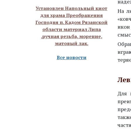
наде
Установлен Напольный киот
На л
для храма Преображения
«ковч
Господня п. Кадом Рязанской
икон
области материал Липа
смыс
,ручная резьба, морение,
матовый лак.
Обра
игра
Все новости
теря
Лев
Для 
преи
пред
такж
част