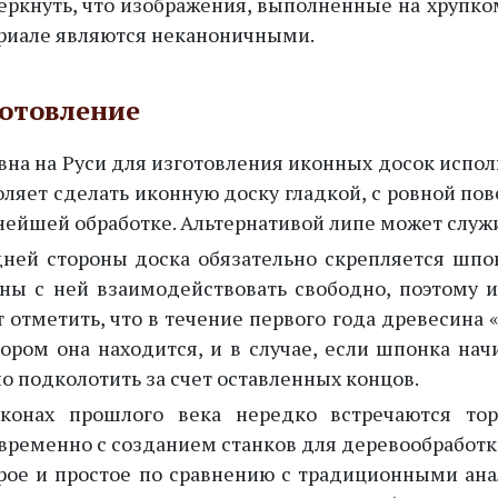
еркнуть, что изображения, выполненные на хрупк
риале являются неканоничными.
отовление
вна на Руси для изготовления иконных досок испол
оляет сделать иконную доску гладкой, с ровной пов
нейшей обработке. Альтернативой липе может служи
дней стороны доска обязательно скрепляется шпо
ны с ней взаимодействовать свободно, поэтому и
т отметить, что в течение первого года древесина
тором она находится, и в случае, если шпонка нач
о подколотить за счет оставленных концов.
конах прошлого века нередко встречаются то
временно с созданием станков для деревообработки
рое и простое по сравнению с традиционными ана