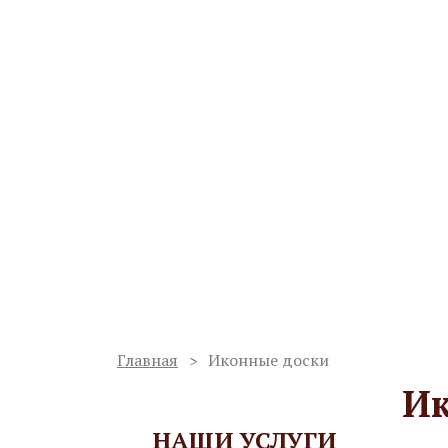
Ваш регион:
Петропавловск-Комчатский
Мастерская по изготовлению
иконостасов и благоукрашен
Работаем с 1998 года
Сергиев Пос
Услуги
О мастерской
Проекты
Главная
Иконные доски
Ик
НАШИ УСЛУГИ