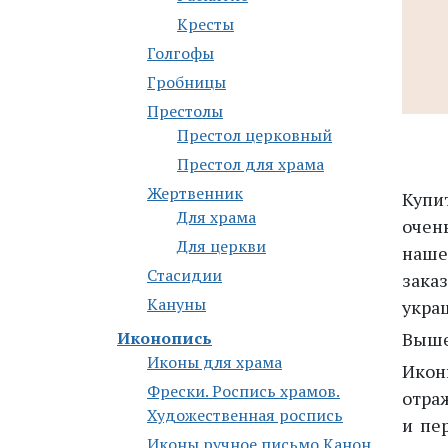
Кресты
Голгофы
Гробницы
Престолы
Престол церковный
Престол для храма
Жертвенник
Купи
Для храма
очен
Для церкви
наше
Стасидии
зака
Кануны
укра
Иконопись
Выше
Иконы для храма
Икон
Фрески. Роспись храмов.
отра
Художественная роспись
и пе
Иконы ручное письмо Канон