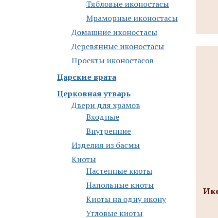
Тябловые иконостасы
Мраморные иконостасы
Дoмaшниe икoнoстaсы
Деревянные иконостасы
Проекты иконостасов
Царские врата
Церковная утварь
Двери для храмов
Входные
Внутренние
Изделия из басмы
Киоты
Настенные киоты
Напольные киоты
Ико
Киоты на одну икону
Угловые киоты