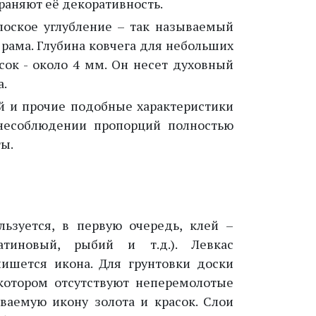
раняют её декоративность.
лоское углубление – так называемый
о рама. Глубина ковчега для небольших
сок - около 4 мм. Он несет духовный
а.
й и прочие подобные характеристики
 несоблюдении пропорций полностью
ты.
ьзуется, в первую очередь, клей –
атиновый, рыбий и т.д.). Левкас
пишется икона. Для грунтовки доски
котором отсутствуют неперемолотые
аваемую икону золота и красок. Слои