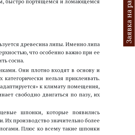
З
а
я
в
к
а
а
р
а
с
ч
е
т
и
з
д
е
л
и
ом, быстро портящемся и ломающемся
ьзуется древесина липы. Именно липа
ерхностью, что особенно важно при ее
ть сосна.
нками. Они плотно входят в основу и
х категорически нельзя приклеивать.
 «адаптируется» к климату помещения,
инает свободно двигаться по пазу, их
рцевые шпонки, которые появились
. Их производство значительно более
логами. Плюс ко всему такие шпонки