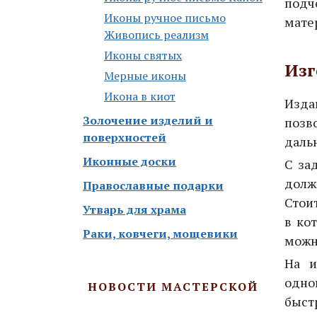
подч
Иконы ручное письмо
мате
Живопись реализм
Иконы святых
Изг
Мерные иконы
Икона в киот
Изда
Золочение изделий и
позв
поверхностей
даль
Иконные доски
С за
долж
Православные подарки
Стои
Утварь для храма
в ко
Раки, ковчеги, мощевики
можн
На и
одно
НОВОСТИ МАСТЕРСКОЙ
быст