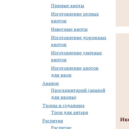
Прямые киоты
Изготовление резных
киотов
Навесные киоты
Изготовление дорожных
киотов
Изготовление уличных
киотов
Изготовление киотов
для икон
Аналои
Проскинитарий (аналой
для иконы)
Троны и седалища
Трон для алтаря
Ико
Распятия
Распятие