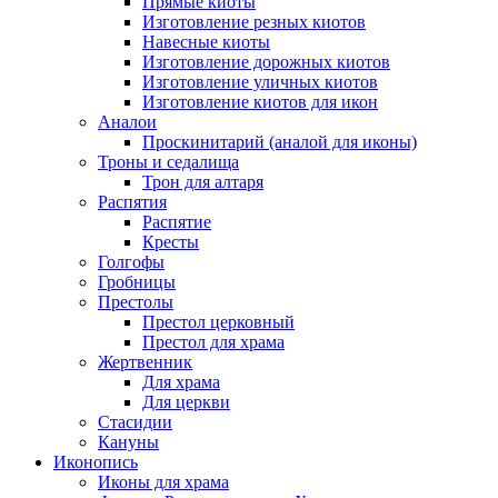
Прямые киоты
Изготовление резных киотов
Навесные киоты
Изготовление дорожных киотов
Изготовление уличных киотов
Изготовление киотов для икон
Аналои
Проскинитарий (аналой для иконы)
Троны и седалища
Трон для алтаря
Распятия
Распятие
Кресты
Голгофы
Гробницы
Престолы
Престол церковный
Престол для храма
Жертвенник
Для храма
Для церкви
Стасидии
Кануны
Иконопись
Иконы для храма