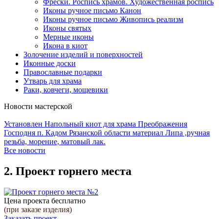
Фрески. Роспись храмов. Художественная роспись
Иконы ручное письмо Канон
Иконы ручное письмо Живопись реализм
Иконы святых
Мерные иконы
Икона в киот
Золочение изделий и поверхностей
Иконные доски
Православные подарки
Утварь для храма
Раки, ковчеги, мощевики
Новости мастерской
Установлен Напольный киот для храма Преображения
Господня п. Кадом Рязанской области материал Липа ,ручная
резьба, морение, матовый лак.
Все новости
2. Проект горнего места
Цена проекта
бесплатно
(при заказе изделия)
Заказать проект