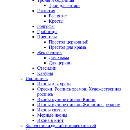
Троны и седалища
Трон для алтаря
Распятия
Распятие
Кресты
Голгофы
Гробницы
Престолы
Престол церковный
Престол для храма
Жертвенник
Для храма
Для церкви
Стасидии
Кануны
Иконопись
Иконы для храма
Фрески. Роспись храмов. Художественная
роспись
Иконы ручное письмо Канон
Иконы ручное письмо Живопись реализм
Иконы святых
Мерные иконы
Икона в киот
Золочение изделий и поверхностей