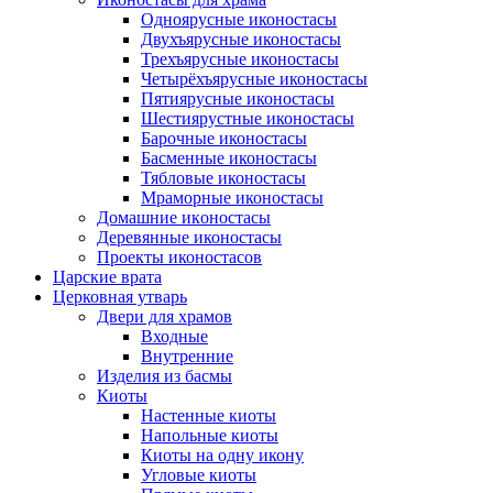
Одноярусные иконостасы
Двухъярусные иконостасы
Трехъярусные иконостасы
Четырёхъярусные иконостасы
Пятиярусные иконостасы
Шестиярустные иконостасы
Барочные иконостасы
Басменные иконостасы
Тябловые иконостасы
Мраморные иконостасы
Дoмaшниe икoнoстaсы
Деревянные иконостасы
Проекты иконостасов
Царские врата
Церковная утварь
Двери для храмов
Входные
Внутренние
Изделия из басмы
Киоты
Настенные киоты
Напольные киоты
Киоты на одну икону
Угловые киоты