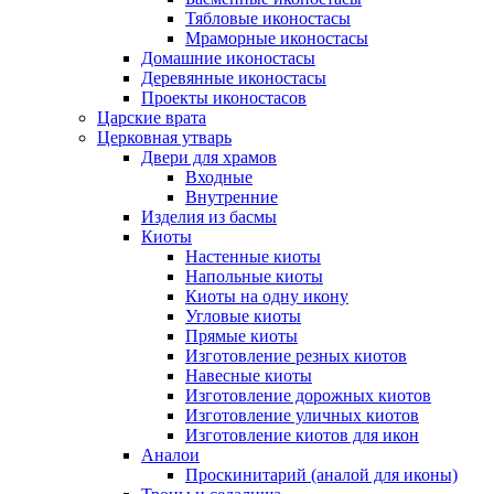
Тябловые иконостасы
Мраморные иконостасы
Дoмaшниe икoнoстaсы
Деревянные иконостасы
Проекты иконостасов
Царские врата
Церковная утварь
Двери для храмов
Входные
Внутренние
Изделия из басмы
Киоты
Настенные киоты
Напольные киоты
Киоты на одну икону
Угловые киоты
Прямые киоты
Изготовление резных киотов
Навесные киоты
Изготовление дорожных киотов
Изготовление уличных киотов
Изготовление киотов для икон
Аналои
Проскинитарий (аналой для иконы)