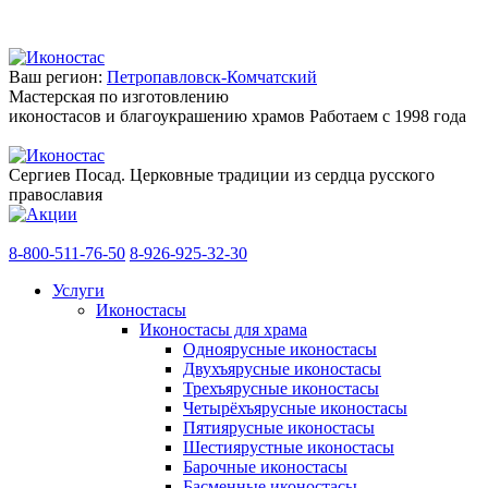
Ваш регион:
Петропавловск-Комчатский
Мастерская по изготовлению
иконостасов и благоукрашению храмов
Работаем с 1998 года
Сергиев Посад. Церковные традиции из сердца русского
православия
8-800-511-76-50
8-926-925-32-30
Услуги
Иконостасы
Иконостасы для храма
Одноярусные иконостасы
Двухъярусные иконостасы
Трехъярусные иконостасы
Четырёхъярусные иконостасы
Пятиярусные иконостасы
Шестиярустные иконостасы
Барочные иконостасы
Басменные иконостасы